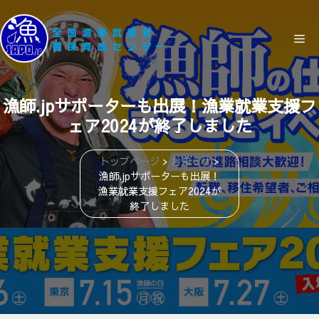
コ
ン
メ
テ
ン
ニ
ツ
漁師.jpサポーターも出展！漁業就業支援フ
へ
ェア2024が終了しました
ス
ュ
キ
ッ
トップページ
>
お知らせ
>
漁師.jpサポーターも出展！
ー
プ
漁業就業支援フェア2024が
終了しました