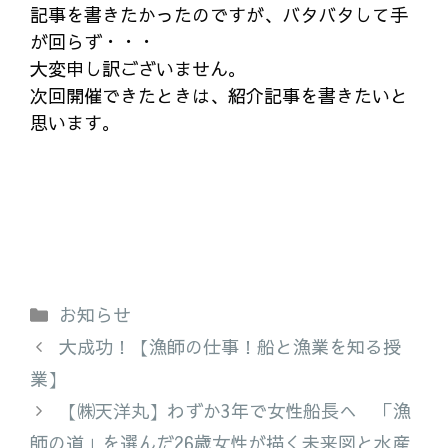
記事を書きたかったのですが、バタバタして手
が回らず・・・
大変申し訳ございません。
次回開催できたときは、紹介記事を書きたいと
思います。
カ
お知らせ
テ
大成功！【漁師の仕事！船と漁業を知る授
ゴ
業】
リ
【㈱天洋丸】わずか3年で女性船長へ 「漁
ー
師の道」を選んだ26歳女性が描く未来図と水産