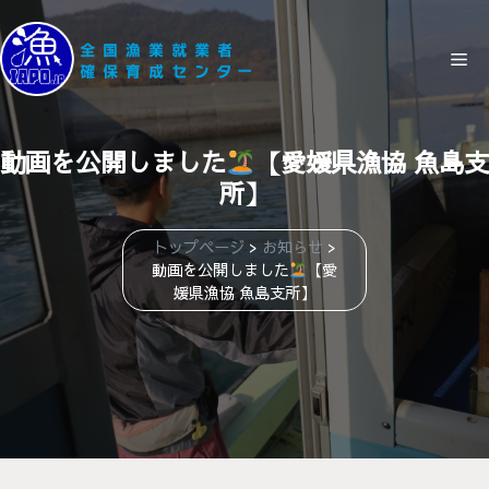
コ
ン
メ
テ
ン
ニ
ツ
動画を公開しました
【愛媛県漁協 魚島支
へ
所】
ス
ュ
キ
ッ
トップページ
>
お知らせ
>
動画を公開しました
【愛
ー
プ
媛県漁協 魚島支所】