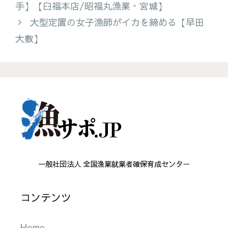
手】【臼福本店/昭福丸漁業・宮城】
リ
大型定置の女子漁師がイカを締める【早田
ー
大敷】
一般社団法人 全国漁業就業者確保育成センター
コンテンツ
Home