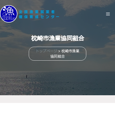
コ
ン
メ
テ
ン
ニ
ツ
枕崎市漁業協同組合
へ
ス
ュ
トップページ
>
枕崎市漁業
キ
協同組合
ッ
ー
プ